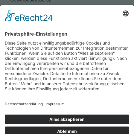
75015 Bretten – Gölshausen
Tel.: +49 (0) 72 52 / 93 95 – 0
Fax: +49 (0) 72 52 / 93 95 – 50
E-Mail:
info@sus-bretten.de
Impressum
Datenschutz
AGB
© 2022 Sommer & Straßburger | Konzept,
Design und Code by
KRAFTJUNGS