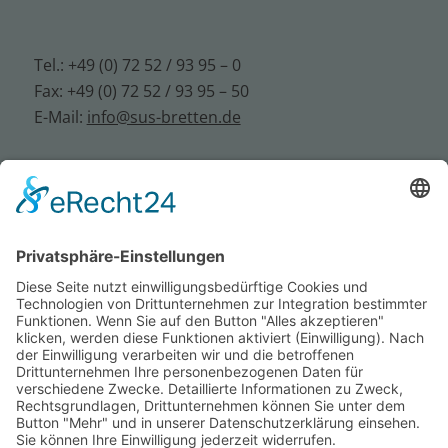
Tel.: +49 (0) 72 52 / 93 95 – 0
Fax: +49 (0) 72 52 / 93 95 – 50
E-Mail:
info@sus-bretten.de
Impressum
Datenschutz
AGB
© 2022 Sommer & Straßburger | Konzept,
Design und Code by
KRAFTJUNGS